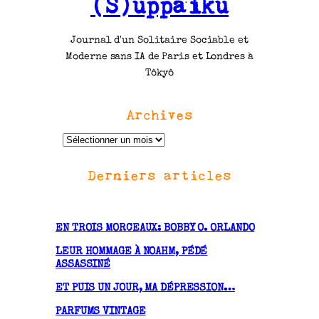
(S)uppaiku
Journal d'un Solitaire Sociable et
Moderne sans IA de Paris et Londres à
Tôkyô
Archives
A
r
Derniers articles
c
h
i
v
EN TROIS MORCEAUX: BOBBY O. ORLANDO
e
LEUR HOMMAGE À NOAHM, PÉDÉ
s
ASSASSINÉ
ET PUIS UN JOUR, MA DÉPRESSION…
PARFUMS VINTAGE