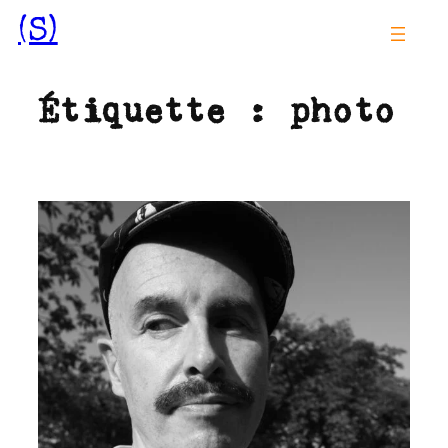
Aller
(S)
au
contenu
Étiquette :
photo