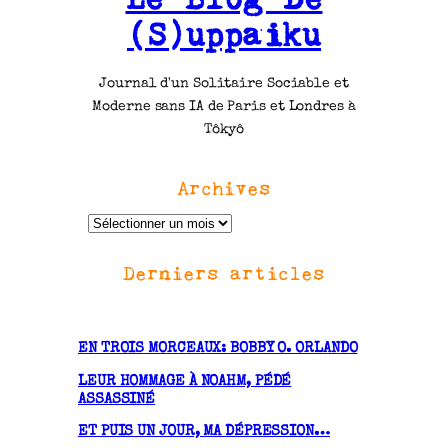
(S)uppaiku
Journal d'un Solitaire Sociable et
Moderne sans IA de Paris et Londres à
Tôkyô
Archives
A
r
Derniers articles
c
h
i
v
EN TROIS MORCEAUX: BOBBY O. ORLANDO
e
LEUR HOMMAGE À NOAHM, PÉDÉ
s
ASSASSINÉ
ET PUIS UN JOUR, MA DÉPRESSION…