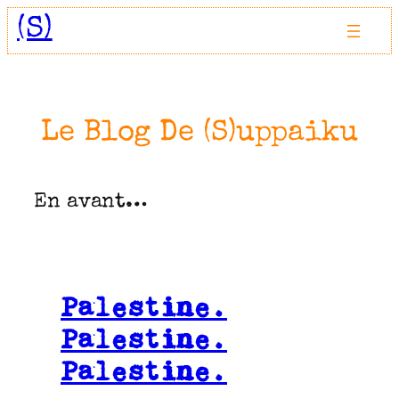
Aller
(S)
au
contenu
Le Blog De (S)uppaiku
En avant…
Palestine.
Palestine.
Palestine.