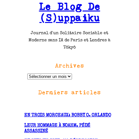
Le Blog De
(S)uppaiku
Journal d'un Solitaire Sociable et
Moderne sans IA de Paris et Londres à
Tôkyô
Archives
A
r
Derniers articles
c
h
i
v
EN TROIS MORCEAUX: BOBBY O. ORLANDO
e
LEUR HOMMAGE À NOAHM, PÉDÉ
s
ASSASSINÉ