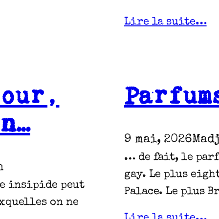
Lire la suite…
jour,
Parfum
on…
9 mai, 2026
Madj
… de fait, le parf
h
gay. Le plus eigh
ue insipide peut
Palace. Le plus B
xquelles on ne
Lire la suite…