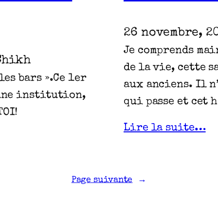
26 novembre, 2
Je comprends main
Chikh
de la vie, cette 
les bars ».Ce 1er
aux anciens. Il n
 une institution,
qui passe et cet 
TOI!
Lire la suite…
Page suivante
→