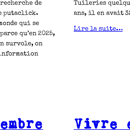
 recherche de
Tuileries quelque
le putaclick.
ans, il en avait 
monde qui se
Lire la suite…
 parce qu’en 2025,
on survole, on
’information
embre
Vivre 