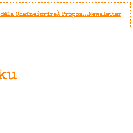
édé
La Chaîne
Écrire
À Propos…
Newsletter
iku