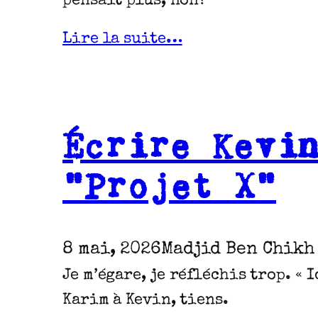
pensait plus, non?
Lire la suite…
Écrire Kevi
“Projet X”
8 mai, 2026
Madjid Ben Chikh
Je m’égare, je réfléchis trop. « I
Karim à Kevin, tiens.