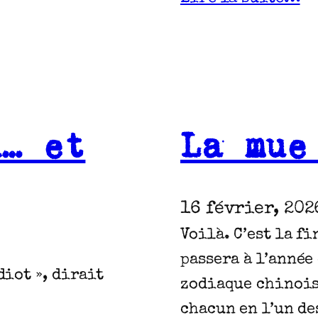
n… et
La mue
16 février, 202
Voilà. C’est la fi
passera à l’année
diot », dirait
zodiaque chinois,
chacun en l’un de