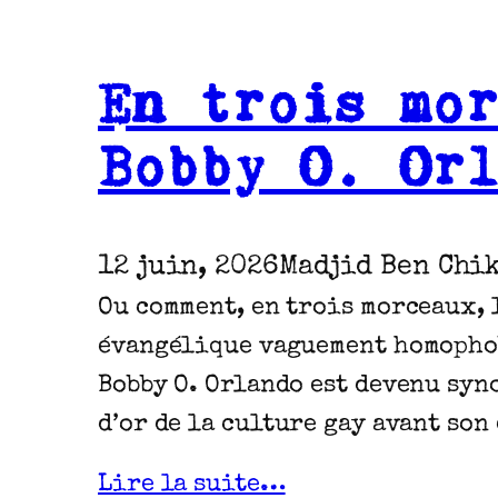
En trois mo
Bobby O. Or
12 juin, 2026
Madjid Ben Chi
Ou comment, en trois morceaux, 
évangélique vaguement homopho
Bobby O. Orlando est devenu syn
d’or de la culture gay avant son
Lire la suite…