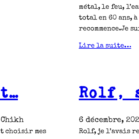
métal, le feu, l’e
total en 60 ans, 
recommence.Je s
Lire la suite…
t…
Rolf, 
 Chikh
6 décembre, 20
st choisir mes
Rolf, je l’avais 