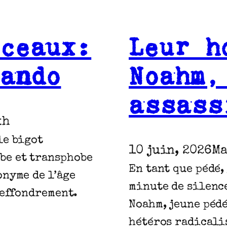
rceaux:
Leur h
lando
Noahm,
assass
kh
le bigot
10 juin, 2026
Ma
be et transphobe
En tant que pédé,
onyme de l’âge
minute de silence
 effondrement.
Noahm, jeune pédé
hétéros radicali