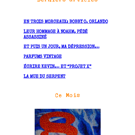
h
i
v
EN TROIS MORCEAUX: BOBBY O. ORLANDO
e
LEUR HOMMAGE À NOAHM, PÉDÉ
s
ASSASSINÉ
ET PUIS UN JOUR, MA DÉPRESSION…
PARFUMS VINTAGE
ÉCRIRE KEVIN… ET “PROJET X”
LA MUE DU SERPENT
Ce Mois