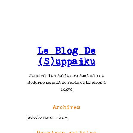
Le Blog De
(S)uppaiku
Journal d'un Solitaire Sociable et
Moderne sans IA de Paris et Londres à
Tôkyô
Archives
A
r
Derniers articles
c