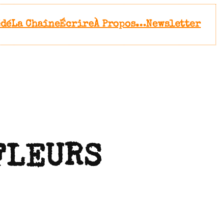
édé
La Chaîne
Écrire
À Propos…
Newsletter
FLEURS