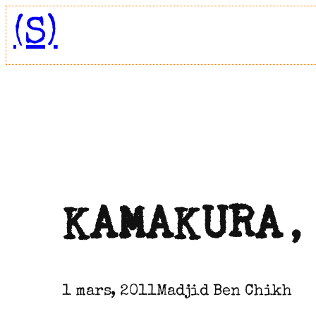
Aller
(S)
au
contenu
KAMAKURA,
1 mars, 2011
Madjid Ben Chikh