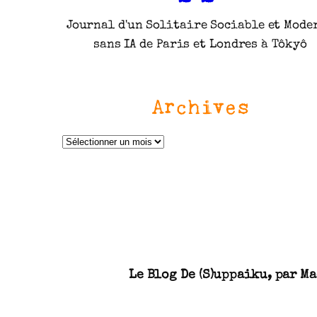
Journal d'un Solitaire Sociable et Mode
sans IA de Paris et Londres à Tôkyô
Archives
A
r
c
h
i
v
Le Blog De (S)uppaiku, par Ma
e
s