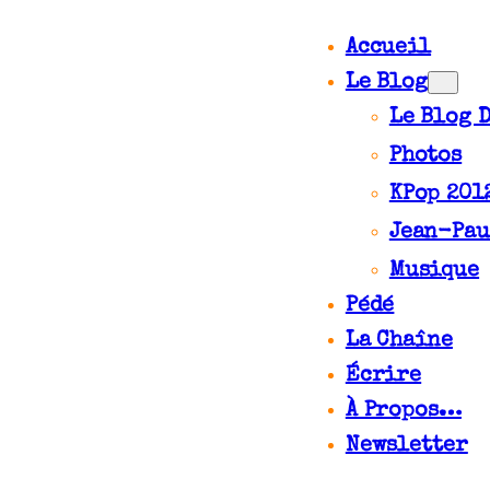
Accueil
Le Blog
Le Blog 
Photos
KPop 201
Jean-Pau
Musique
Pédé
La Chaîne
Écrire
À Propos…
Newsletter