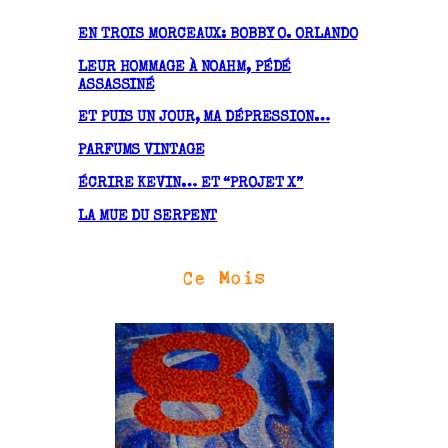
i
v
EN TROIS MORCEAUX: BOBBY O. ORLANDO
e
LEUR HOMMAGE À NOAHM, PÉDÉ
s
ASSASSINÉ
ET PUIS UN JOUR, MA DÉPRESSION…
PARFUMS VINTAGE
ÉCRIRE KEVIN… ET “PROJET X”
LA MUE DU SERPENT
Ce Mois