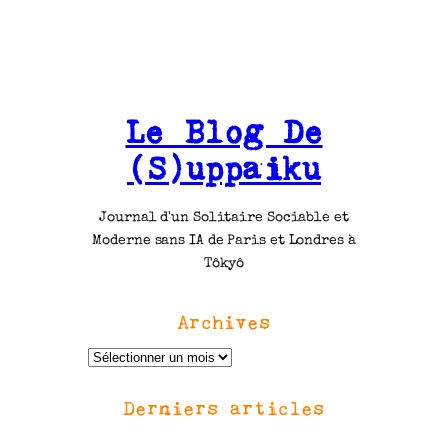
Le Blog De
(S)uppaiku
Journal d'un Solitaire Sociable et
Moderne sans IA de Paris et Londres à
Tôkyô
Archives
A
r
Derniers articles
c
h