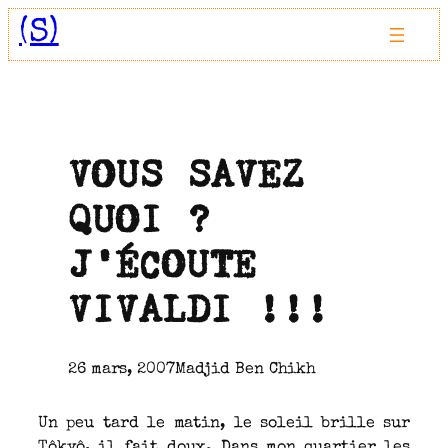
Aller
(S)
au
contenu
VOUS SAVEZ
QUOI ?
J’ÉCOUTE
VIVALDI !!!
26 mars, 2007
Madjid Ben Chikh
Un peu tard le matin, le soleil brille sur
Tôkyô, il fait doux. Dans mon quartier les