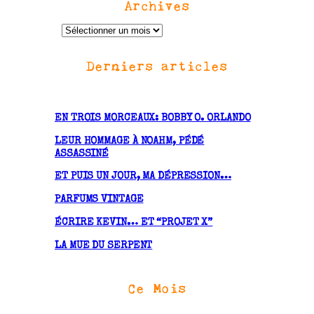
Archives
A
r
Derniers articles
c
h
i
v
EN TROIS MORCEAUX: BOBBY O. ORLANDO
e
LEUR HOMMAGE À NOAHM, PÉDÉ
s
ASSASSINÉ
ET PUIS UN JOUR, MA DÉPRESSION…
PARFUMS VINTAGE
ÉCRIRE KEVIN… ET “PROJET X”
LA MUE DU SERPENT
Ce Mois