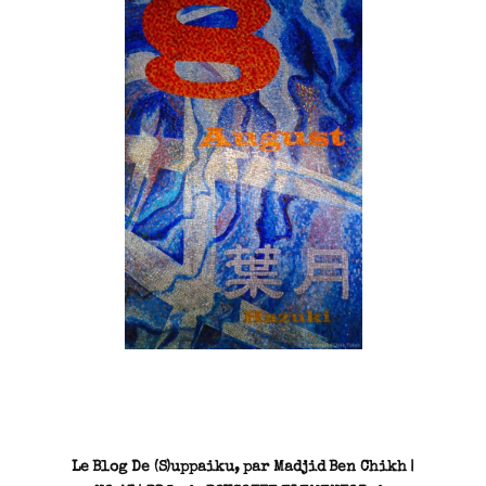
SN3J0011
Le Blog De (S)uppaiku, par Madjid Ben Chikh |