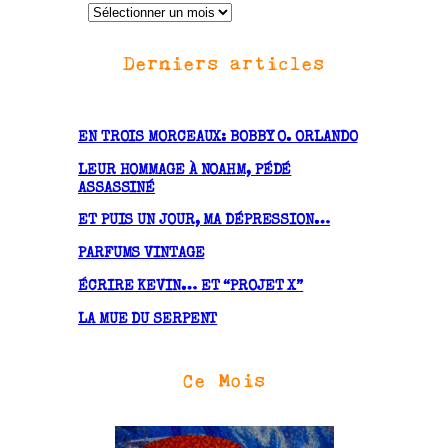
A
r
Derniers articles
c
h
i
v
EN TROIS MORCEAUX: BOBBY O. ORLANDO
e
LEUR HOMMAGE À NOAHM, PÉDÉ
s
ASSASSINÉ
ET PUIS UN JOUR, MA DÉPRESSION…
PARFUMS VINTAGE
ÉCRIRE KEVIN… ET “PROJET X”
LA MUE DU SERPENT
Ce Mois