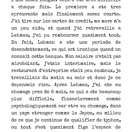
l’une assez longue. Cela a ete tres difficile
a chaque fois. La premiere a ete tres
eprouvante mais finalement assez courte.
J’ai tire sur les cartes de credit, ma mere m’a
un peu aide, et quand j’ai retravaille a
Lehman, j’ai pu rembourser quasiment tout.
En fait, Lehman a ete une periode de
desendettement, ce qui est ironique quand on
connait cette banque. Mon salaire n’etait pas
mirobolant, j’etais interimaire, mais le
restaurant d’entreprise etait peu couteux, je
travaillais du matin au soir et donc je ne
depensais rien. Apres Lehman, j’ai ete au
chomage pres de 6 mois, ce qui a ete beaucoup
plus difficile, financierement comme
psychologiquement car etre au chomage, dans
un pays etranger comme le Japon, au milieu
de ce que je continue de qualifier de typhon,
ou tout s’est quasiment fige l’espace de