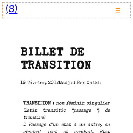
Aller
(S)
au
contenu
BILLET DE
TRANSITION
19 février, 2012
Madjid Ben Chikh
TRANSITION :
nom féminin singulier
(latin transitio “passage “, de
transire)
1 Passage d’un état à un autre, en
général lent et graduel. Etat