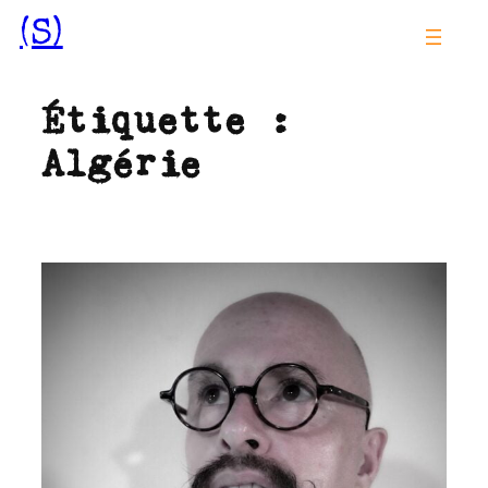
Aller
(S)
au
contenu
Étiquette :
Algérie