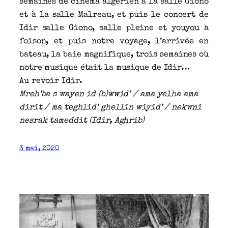
semaines de cinéma algérien à la salle Giono
et à la salle Malreau, et puis le concert de
Idir salle Giono, salle pleine et youyou à
foison, et puis notre voyage, l’arrivée en
bateau, la baie magnifique, trois semaines où
notre musique était la musique de Idir…
Au revoir Idir.
Mreh’ba s wayen id (b)wwid’ / ama yelha ama
dirit / ma teghlid’ ghellin wiyid’ / nekwni
nesrak tameddit (Idir, Aghrib)
3 mai, 2020