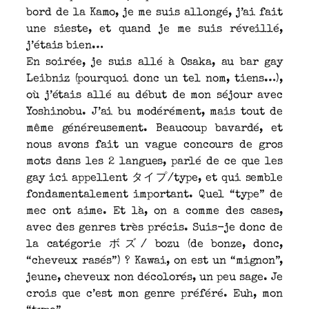
bord de la Kamo, je me suis allongé, j’ai fait
une sieste, et quand je me suis réveillé,
j’étais bien…
En soirée, je suis allé à Osaka, au bar gay
Leibniz (pourquoi donc un tel nom, tiens…),
où j’étais allé au début de mon séjour avec
Yoshinobu. J’ai bu modérément, mais tout de
même généreusement. Beaucoup bavardé, et
nous avons fait un vague concours de gros
mots dans les 2 langues, parlé de ce que les
gay ici appellent タイプ/type, et qui semble
fondamentalement important. Quel “type” de
mec ont aime. Et là, on a comme des cases,
avec des genres très précis. Suis-je donc de
la catégorie ボズ/ bozu (de bonze, donc,
“cheveux rasés”) ? Kawai, on est un “mignon”,
jeune, cheveux non décolorés, un peu sage. Je
crois que c’est mon genre préféré. Euh, mon