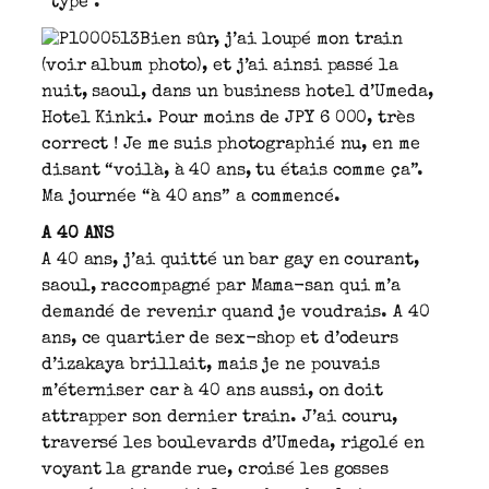
“type”.
Bien sûr, j’ai loupé mon train
(voir album photo), et j’ai ainsi passé la
nuit, saoul, dans un business hotel d’Umeda,
Hotel Kinki. Pour moins de JPY 6 000, très
correct ! Je me suis photographié nu, en me
disant “voilà, à 40 ans, tu étais comme ça”.
Ma journée “à 40 ans” a commencé.
A 40 ANS
A 40 ans, j’ai quitté un bar gay en courant,
saoul, raccompagné par Mama-san qui m’a
demandé de revenir quand je voudrais. A 40
ans, ce quartier de sex-shop et d’odeurs
d’izakaya brillait, mais je ne pouvais
m’éterniser car à 40 ans aussi, on doit
attrapper son dernier train. J’ai couru,
traversé les boulevards d’Umeda, rigolé en
voyant la grande rue, croisé les gosses