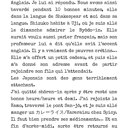
Anglais. Je lui ai répondu. Nous avons ainsi
bavardé pendant 10 bonnes minutes, elle
dans la langue de Shakespear et moi dans sa
langue. Shizuko habite à Uji, où je suis allé
le dimanche admirer le Byôdo-in. Elle
aurait voulu aussi parler français, mais son
professeur lui a dit qu’elle avit l’accent
anglais. Il y a vraiment de pauvres crétins…
Elle m’a offert un petit cadeau, et puis elle
m’a donné son adresse avant de partir
rejoindre son fils qui l’attendait.
Les Japonais sont des gens terriblement
attachant.
J’ai quitté shôren-in après y être resté une
bonne heure/heure et demi. J’ai rejoints la
Kamo, traversé le pont San-jô, et je suis allé
manger un カレーライス/Kareraisu chez Spicy.
Il faut bien prendre ses médicaments… Et en
fin d’après-midi, après être retourné au