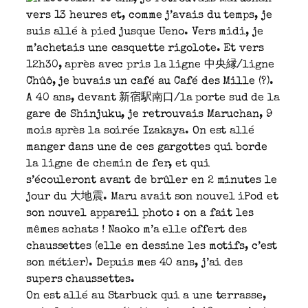
vers 13 heures et, comme j’avais du temps, je
suis allé à pied jusque Ueno. Vers midi, je
m’achetais une casquette rigolote. Et vers
12h30, après avec pris la ligne 中央縁/ligne
Chûô, je buvais un café au Café des Mille (?).
A 40 ans, devant 新宿駅南口/la porte sud de la
gare de Shinjuku, je retrouvais Maruchan, 9
mois après la soirée Izakaya. On est allé
manger dans une de ces gargottes qui borde
la ligne de chemin de fer, et qui
s’écouleront avant de brûler en 2 minutes le
jour du 大地震. Maru avait son nouvel iPod et
son nouvel appareil photo : on a fait les
mêmes achats ! Naoko m’a elle offert des
chaussettes (elle en dessine les motifs, c’est
son métier). Depuis mes 40 ans, j’ai des
supers chaussettes.
On est allé au Starbuck qui a une terrasse,