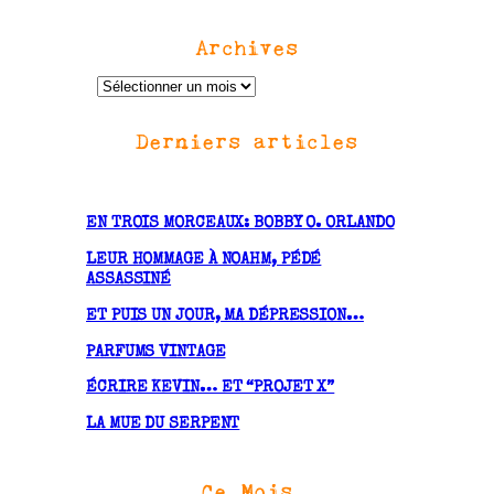
Archives
A
r
Derniers articles
c
h
i
v
EN TROIS MORCEAUX: BOBBY O. ORLANDO
e
LEUR HOMMAGE À NOAHM, PÉDÉ
s
ASSASSINÉ
ET PUIS UN JOUR, MA DÉPRESSION…
PARFUMS VINTAGE
ÉCRIRE KEVIN… ET “PROJET X”
LA MUE DU SERPENT
Ce Mois