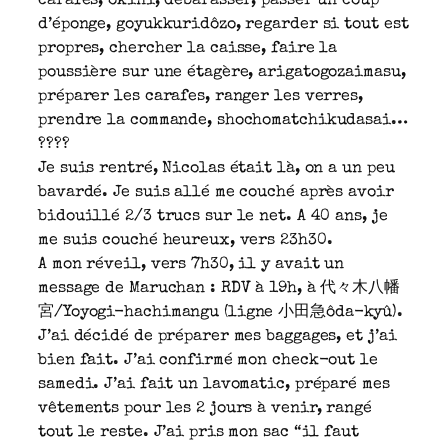
carafes, okini, débarasser, passer un coup
d’éponge, goyukkuridôzo, regarder si tout est
propres, chercher la caisse, faire la
poussière sur une étagère, arigatogozaimasu,
préparer les carafes, ranger les verres,
prendre la commande, shochomatchikudasai…
????
Je suis rentré, Nicolas était là, on a un peu
bavardé. Je suis allé me couché après avoir
bidouillé 2/3 trucs sur le net. A 40 ans, je
me suis couché heureux, vers 23h30.
A mon réveil, vers 7h30, il y avait un
message de Maruchan : RDV à 19h, à 代々木八幡
宮/Yoyogi-hachimangu (ligne 小田急ôda-kyû).
J’ai décidé de préparer mes baggages, et j’ai
bien fait. J’ai confirmé mon check-out le
samedi. J’ai fait un lavomatic, préparé mes
vêtements pour les 2 jours à venir, rangé
tout le reste. J’ai pris mon sac “il faut