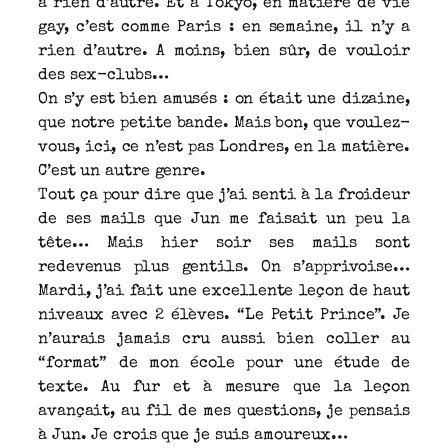
a rien d’autre. Et à Tôkyô, en matière de vie
gay, c’est comme Paris : en semaine, il n’y a
rien d’autre. A moins, bien sûr, de vouloir
des sex-clubs…
On s’y est bien amusés : on était une dizaine,
que notre petite bande. Mais bon, que voulez-
vous, ici, ce n’est pas Londres, en la matière.
C’est un autre genre.
Tout ça pour dire que j’ai senti à la froideur
de ses mails que Jun me faisait un peu la
tête… Mais hier soir ses mails sont
redevenus plus gentils. On s’apprivoise…
Mardi, j’ai fait une excellente leçon de haut
niveaux avec 2 élèves. “Le Petit Prince”. Je
n’aurais jamais cru aussi bien coller au
“format” de mon école pour une étude de
texte. Au fur et à mesure que la leçon
avançait, au fil de mes questions, je pensais
à Jun. Je crois que je suis amoureux…