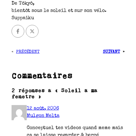
De Tôkyô,
bientôt sous le soleil et sur son vélo.
Suppaiku
«
PRÉCÉDENT
SUIVANT
»
Commentaires
2 réponses à « Soleil à ma
fenêtre »
12 août, 2006
Mulgon Melta
Conceptuel tes videos quand meme mais
ca se laisse regarder & bercé