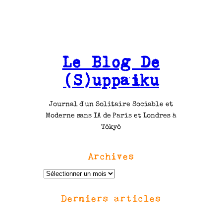
Le Blog De
(S)uppaiku
Journal d'un Solitaire Sociable et
Moderne sans IA de Paris et Londres à
Tôkyô
Archives
A
r
Derniers articles
c
h
i