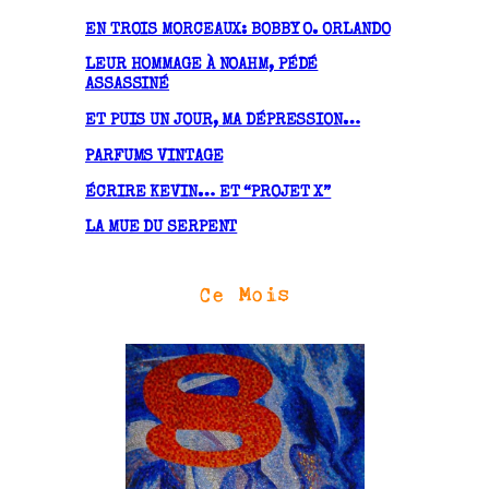
v
EN TROIS MORCEAUX: BOBBY O. ORLANDO
e
LEUR HOMMAGE À NOAHM, PÉDÉ
s
ASSASSINÉ
ET PUIS UN JOUR, MA DÉPRESSION…
PARFUMS VINTAGE
ÉCRIRE KEVIN… ET “PROJET X”
LA MUE DU SERPENT
Ce Mois