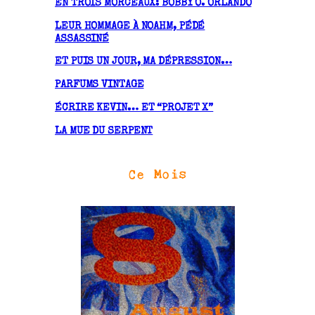
EN TROIS MORCEAUX: BOBBY O. ORLANDO
e
LEUR HOMMAGE À NOAHM, PÉDÉ
s
ASSASSINÉ
ET PUIS UN JOUR, MA DÉPRESSION…
PARFUMS VINTAGE
ÉCRIRE KEVIN… ET “PROJET X”
LA MUE DU SERPENT
Ce Mois