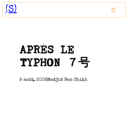
Aller
(S)
au
contenu
APRÈS LE
TYPHON ７号
9 août, 2006
Madjid Ben Chikh