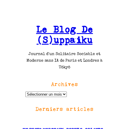
Le Blog De
(S)uppaiku
Journal d'un Solitaire Sociable et
Moderne sans IA de Paris et Londres à
Tôkyô
Archives
A
r
Derniers articles
c
h
i
v