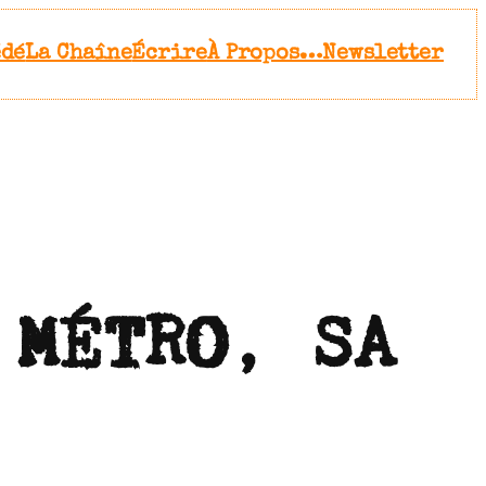
édé
La Chaîne
Écrire
À Propos…
Newsletter
 MÉTRO, SA