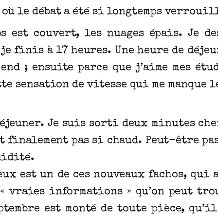
où le débat a été si longtemps verrouil
s est couvert, les nuages épais. Je d
je finis à 17 heures. Une heure de déjeun
 end ; ensuite parce que j’aime mes étu
tte sensation de vitesse qui me manque l
u déjeuner. Je suis sorti deux minutes ch
it finalement pas si chaud. Peut-être pas 
midité.
’eux est un de ces nouveaux fachos, qui 
 « vraies informations » qu’on peut trou
ptembre est monté de toute pièce, qu’i