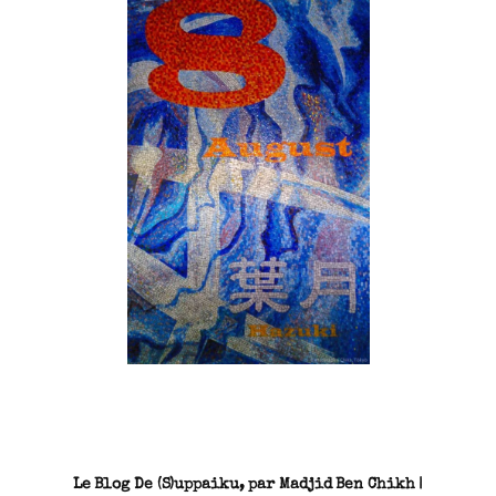
SN3J0011
Le Blog De (S)uppaiku, par Madjid Ben Chikh |