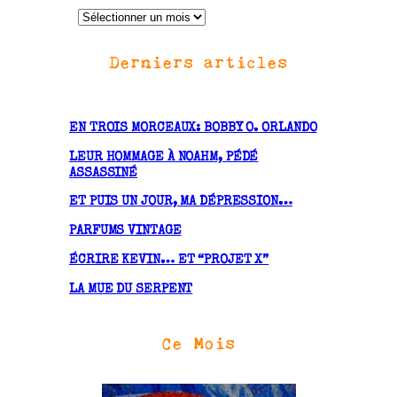
A
r
Derniers articles
c
h
i
v
EN TROIS MORCEAUX: BOBBY O. ORLANDO
e
LEUR HOMMAGE À NOAHM, PÉDÉ
s
ASSASSINÉ
ET PUIS UN JOUR, MA DÉPRESSION…
PARFUMS VINTAGE
ÉCRIRE KEVIN… ET “PROJET X”
LA MUE DU SERPENT
Ce Mois