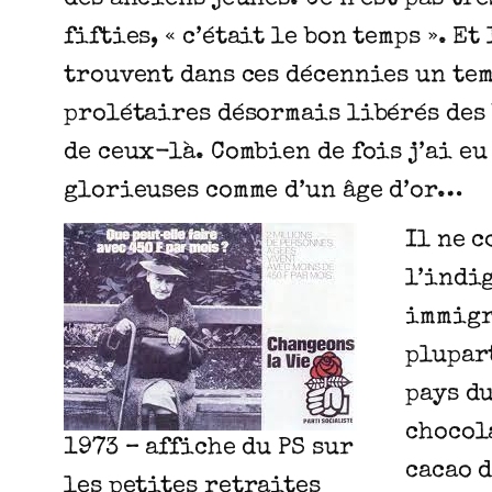
fifties, « c’était le bon temps ». E
trouvent dans ces décennies un tem
prolétaires désormais libérés des
de ceux-là. Combien de fois j’ai eu
glorieuses comme d’un âge d’or…
Il ne c
l’indi
immigré
plupar
pays d
chocola
1973 – affiche du PS sur
cacao 
les petites retraites