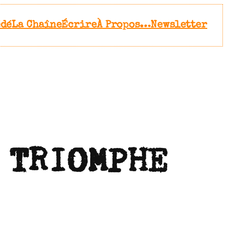
édé
La Chaîne
Écrire
À Propos…
Newsletter
 TRIOMPHE