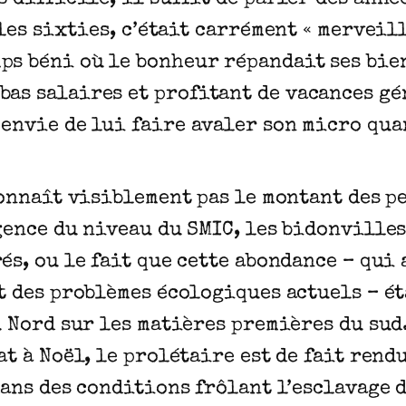
t les sixties, c’était carrément « merveil
ps béni où le bonheur répandait ses bie
 bas salaires et profitant de vacances 
 envie de lui faire avaler son micro qua
onnaît visiblement pas le montant des pe
gence du niveau du SMIC, les bidonvilles
s, ou le fait que cette abondance – qui a
t des problèmes écologiques actuels – ét
u Nord sur les matières premières du sud
t à Noël, le prolétaire est de fait rend
dans des conditions frôlant l’esclavage 