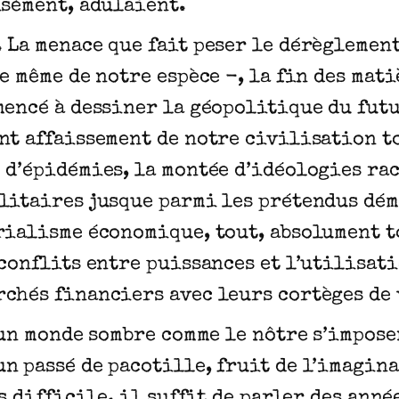
isément, adulaient.
 La menace que fait peser le dérèglement
e même de notre espèce -, la fin des mat
mencé à dessiner la géopolitique du fut
nt affaissement de notre civilisation t
 d’épidémies, la montée d’idéologies rac
litaires jusque parmi les prétendus dém
rialisme économique, tout, absolument t
 conflits entre puissances et l’utilisa
rchés financiers avec leurs cortèges de
s un monde sombre comme le nôtre s’impos
n passé de pacotille, fruit de l’imagina
s difficile, il suffit de parler des année