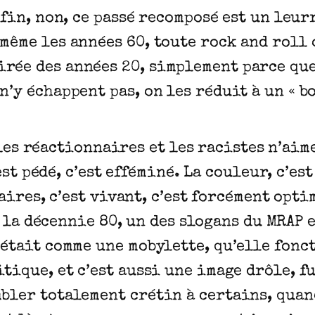
fin, non, ce passé recomposé est un leur
même les années 60, toute rock and roll 
rée des années 20, simplement parce que 
n’y échappent pas, on les réduit à un « b
 les réactionnaires et les racistes n’aim
st pédé, c’est efféminé. La couleur, c’est
ires, c’est vivant, c’est forcément opti
 la décennie 80, un des slogans du MRAP e
e était comme une mobylette, qu’elle fon
itique, et c’est aussi une image drôle, f
mbler totalement crétin à certains, quan