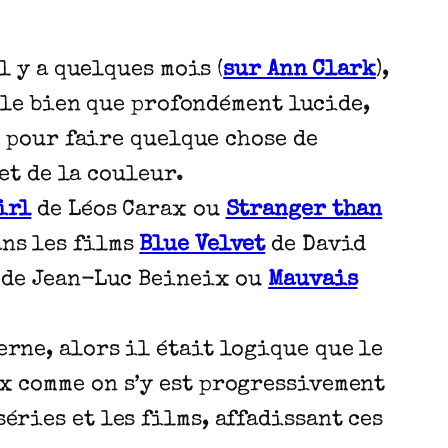
il y a quelques mois (
sur Ann Clark
),
rôle bien que profondément lucide,
e pour faire quelque chose de
et de la couleur.
irl
de Léos Carax ou
Stranger than
ans les films
Blue Velvet
de David
de Jean-Luc Beineix ou
Mauvais
erne, alors il était logique que le
ux comme on s’y est progressivement
éries et les films, affadissant ces