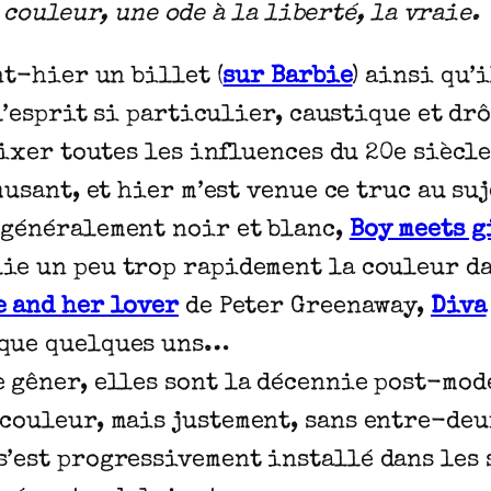
couleur, une ode à la liberté, la vraie.
nt-hier un billet (
sur Barbie
) ainsi qu’
 l’esprit si particulier, caustique et d
mixer toutes les influences du 20e siècl
usant, et hier m’est venue ce truc au suj
 généralement noir et blanc,
Boy meets g
lie un peu trop rapidement la couleur d
e and her lover
de Peter Greenaway,
Diva
 que quelques uns…
e gêner, elles sont la décennie post-mod
 couleur, mais justement, sans entre-de
’est progressivement installé dans les s