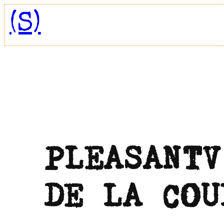
Aller
(S)
au
contenu
PLEASANTV
DE LA COU