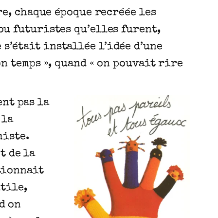
re, chaque époque recréée les
ou futuristes qu’elles furent,
s’était installée l’idée d’une
on temps », quand « on pouvait rire
ent pas la
 la
miste.
t de la
ctionnait
utile,
d on