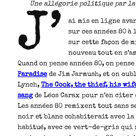
Une allégorie politique par la 
J’
ai mis en ligne ava
sur ces années 80 à
sur cette façon de 
nouveau tout en s’am
Quand on pense années 80, on pense
Paradise
de Jim Jarmush, et on oub
Lynch,
The Cook, the thief, his wif
sang
de Léos Carax pour n’en citer
Les années 80 remixent tout sans s
noir et blanc cohabiterait avec la
habitué, avec ce vert-de-gris qui s