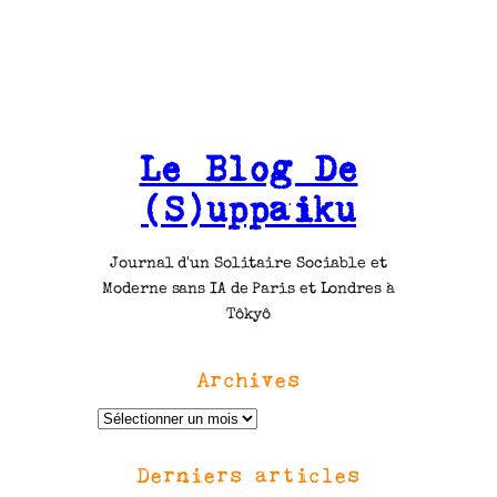
Le Blog De
(S)uppaiku
Journal d'un Solitaire Sociable et
Moderne sans IA de Paris et Londres à
Tôkyô
Archives
A
r
Derniers articles
c
h