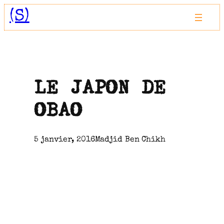
Aller
(S)
au
contenu
LE JAPON DE
OBAO
5 janvier, 2016
Madjid Ben Chikh