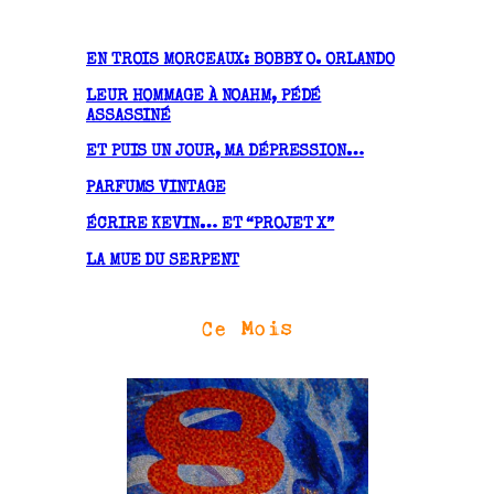
i
v
EN TROIS MORCEAUX: BOBBY O. ORLANDO
e
LEUR HOMMAGE À NOAHM, PÉDÉ
s
ASSASSINÉ
ET PUIS UN JOUR, MA DÉPRESSION…
PARFUMS VINTAGE
ÉCRIRE KEVIN… ET “PROJET X”
LA MUE DU SERPENT
Ce Mois