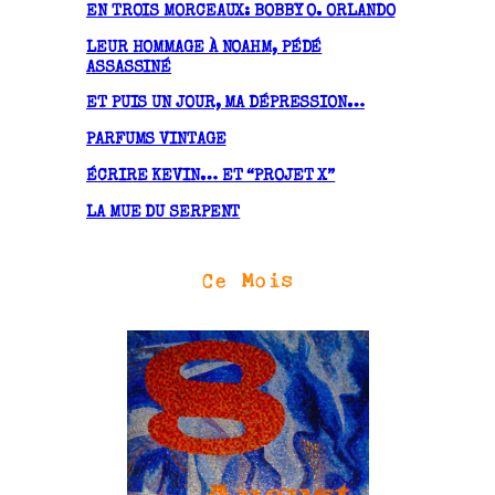
v
EN TROIS MORCEAUX: BOBBY O. ORLANDO
e
LEUR HOMMAGE À NOAHM, PÉDÉ
s
ASSASSINÉ
ET PUIS UN JOUR, MA DÉPRESSION…
PARFUMS VINTAGE
ÉCRIRE KEVIN… ET “PROJET X”
LA MUE DU SERPENT
Ce Mois