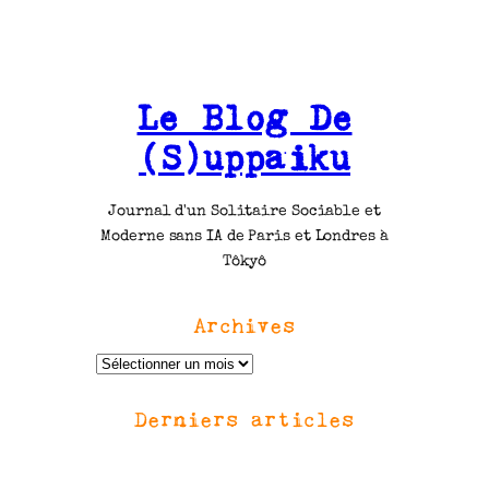
Le Blog De
(S)uppaiku
Journal d'un Solitaire Sociable et
Moderne sans IA de Paris et Londres à
Tôkyô
Archives
A
r
Derniers articles
c
h
i