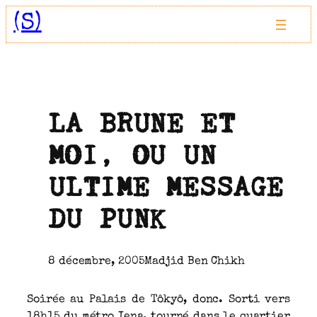
Aller
(S)
au
contenu
LA BRUNE ET
MOI, OU UN
ULTIME MESSAGE
DU PUNK
8 décembre, 2005
Madjid Ben Chikh
Soirée au Palais de Tôkyô, donc. Sorti vers
18h15 du métro Iena, tourné dans le quartier