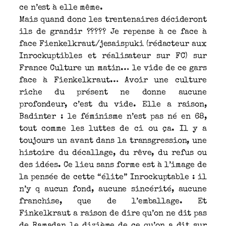
ce n’est à elle même.
Mais quand donc les trentenaires décideront
ils de grandir ????? Je repense à ce face à
face Fienkelkraut/jesaispuki (rédacteur aux
Inrockuptibles et réalisateur sur FC) sur
France Culture un matin… le vide de ce gars
face à Fienkelkraut… Avoir une culture
riche du présent ne donne aucune
profondeur, c’est du vide. Elle a raison,
Badinter : le féminisme n’est pas né en 68,
tout comme les luttes de ci ou ça. Il y a
toujours un avant dans la transgression, une
histoire du décallage, du rêve, du refus ou
des idées. Ce lieu sans forme est à l’image de
la pensée de cette “élite” Inrockuptable : il
n’y q aucun fond, aucune sincérité, aucune
franchise, que de l’emballage. Et
Finkelkraut a raison de dire qu’on ne dit pas
de Ramadan le dizième de ce qu’on a dit sur