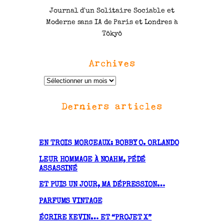
Journal d'un Solitaire Sociable et
Moderne sans IA de Paris et Londres à
Tôkyô
Archives
A
r
Derniers articles
c
h
i
v
EN TROIS MORCEAUX: BOBBY O. ORLANDO
e
LEUR HOMMAGE À NOAHM, PÉDÉ
s
ASSASSINÉ
ET PUIS UN JOUR, MA DÉPRESSION…
PARFUMS VINTAGE
ÉCRIRE KEVIN… ET “PROJET X”