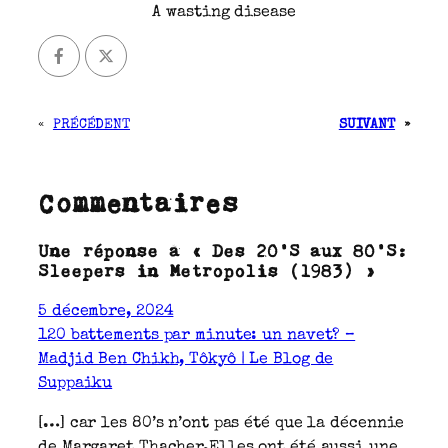
A wasting disease
«
PRÉCÉDENT
SUIVANT
»
Commentaires
Une réponse à « Des 20’S aux 80’S:
Sleepers in Metropolis (1983) »
5 décembre, 2024
120 battements par minute: un navet? –
Madjid Ben Chikh, Tôkyô | Le Blog de
Suppaiku
[…] car les 80’s n’ont pas été que la décennie
de Margaret Thacher.Elles ont été aussi une