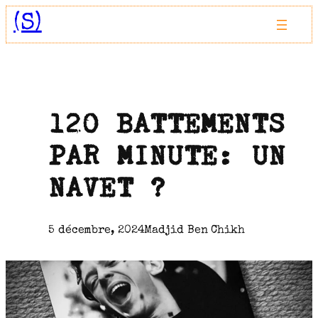
Aller
(S)
au
contenu
120 BATTEMENTS
PAR MINUTE: UN
NAVET ?
5 décembre, 2024
Madjid Ben Chikh