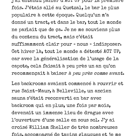
j’ai entendu parler d’ACT UP pour la première
fois. J’étais allé au Quetzal, le bar le plus
populaire à cette époque. Quelqu’un m’a
donné un tract, et dans le bar, tout le monde
ne parlait que de ça. Je ne me souviens plus
du contenu du tract, mais c’était
suffisamment clair pour « nous » indisposer.
Cet hiver là, tout le monde a détesté ACT UP,
car avec la généralisation de l’usage de la
capote, cela faisait à peu près un an qu’on
recommençait à baiser
à peu près comme avant
.
Les backrooms avaient commencé à rouvrir et
rue Saint-Maur, à Belleville, un ancien
sauna s’était reconverti en bar avec
backroom qui en plus, une fois par mois,
devenait un immense lieu de drague avec
l’ouverture d’une salle en sous sol. J’y ai
croisé William Sheller de très nombreuses
fois, accompagné de tapins glauques et je me