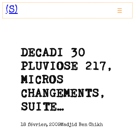
Aller
(S)
au
contenu
DECADI 30
PLUVIOSE 217,
MICROS
CHANGEMENTS,
SUITE…
18 février, 2009
Madjid Ben Chikh