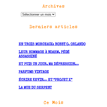
Archives
A
r
Derniers articles
c
h
i
v
EN TROIS MORCEAUX: BOBBY O. ORLANDO
e
LEUR HOMMAGE À NOAHM, PÉDÉ
s
ASSASSINÉ
ET PUIS UN JOUR, MA DÉPRESSION…
PARFUMS VINTAGE
ÉCRIRE KEVIN… ET “PROJET X”
LA MUE DU SERPENT
Ce Mois