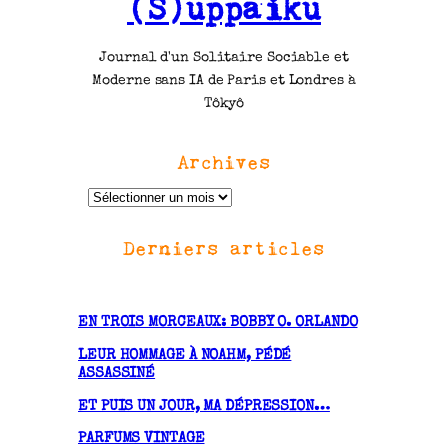
(S)uppaiku
Journal d'un Solitaire Sociable et
Moderne sans IA de Paris et Londres à
Tôkyô
Archives
A
r
Derniers articles
c
h
i
v
EN TROIS MORCEAUX: BOBBY O. ORLANDO
e
LEUR HOMMAGE À NOAHM, PÉDÉ
s
ASSASSINÉ
ET PUIS UN JOUR, MA DÉPRESSION…
PARFUMS VINTAGE