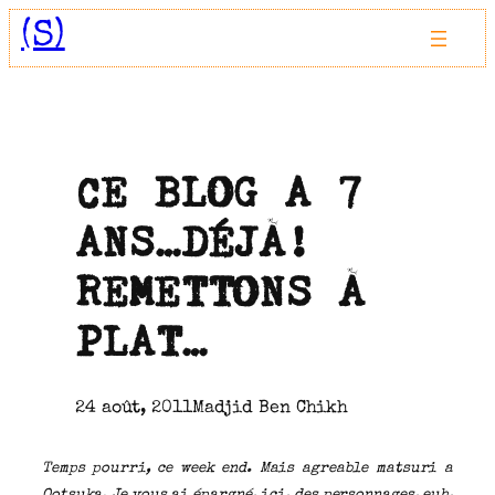
Aller
(S)
au
contenu
CE BLOG A 7
ANS…DÉJÀ!
REMETTONS À
PLAT…
24 août, 2011
Madjid Ben Chikh
Temps pourri, ce week end. Mais agreable matsuri a