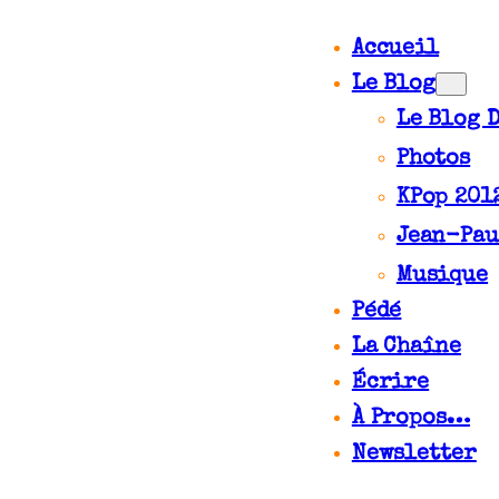
Accueil
Le Blog
Le Blog 
Photos
KPop 201
Jean-Pau
Musique
Pédé
La Chaîne
Écrire
À Propos…
Newsletter