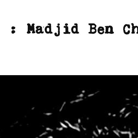
e :
Madjid Ben C