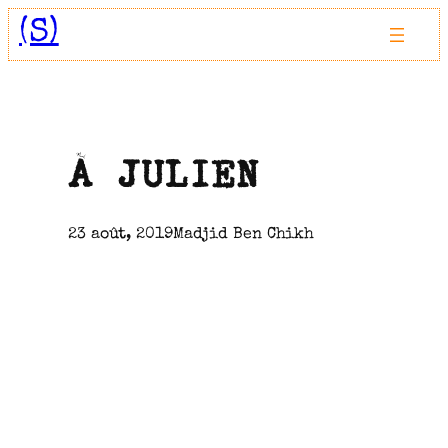
Aller
(S)
au
contenu
À JULIEN
23 août, 2019
Madjid Ben Chikh