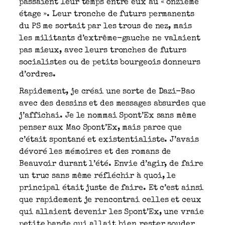
passaient leur temps entre eux au « onzième
étage ». Leur tronche de futurs permanents
du PS me sortait par les trous de nez, mais
les militants d’extrême-gauche ne valaient
pas mieux, avec leurs tronches de futurs
socialistes ou de petits bourgeois donneurs
d’ordres.
Rapidement, je créai une sorte de Dazi-Bao
avec des dessins et des messages absurdes que
j’affichai. Je le nommai Spont’Ex sans même
penser aux Mao Spont’Ex, mais parce que
c’était spontané et existentialiste. J’avais
dévoré les mémoires et des romans de
Beauvoir durant l’été. Envie d’agir, de faire
un truc sans même réfléchir à quoi, le
principal était juste de faire. Et c’est ainsi
que rapidement je rencontrai celles et ceux
qui allaient devenir les Spont’Ex, une vraie
petite bande qui allait bien rester souder