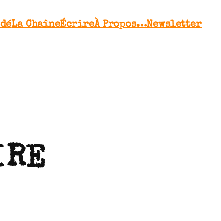
édé
La Chaîne
Écrire
À Propos…
Newsletter
IRE