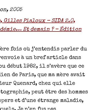
on, 2005
, Gilles Pialoux – SIDA 2.0,
ndémie… Et demain ? – Édition
ère fois où j’entendis parler du
renvoie à un bref article dans
u début 1982, il s’avère que ce
ien de Paris, que ma mère avait
ieur Quenard, chez qui elle
otographie, peut être des hommes
ppers et d’une étrange maladie,
uels. Je n’en fus pas