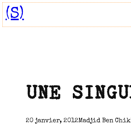
Aller
(S)
au
contenu
UNE SINGU
20 janvier, 2012
Madjid Ben Chi