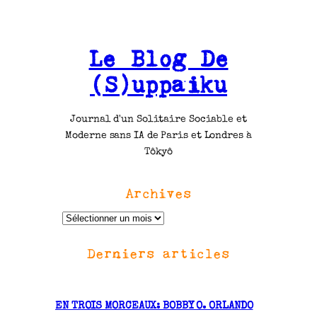
Le Blog De
(S)uppaiku
Journal d'un Solitaire Sociable et
Moderne sans IA de Paris et Londres à
Tôkyô
Archives
A
r
Derniers articles
c
h
i
v
EN TROIS MORCEAUX: BOBBY O. ORLANDO
e