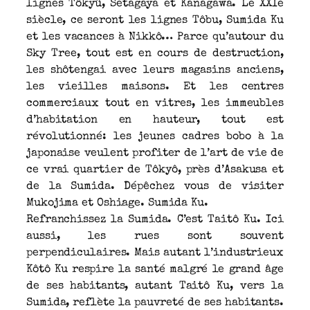
lignes Tôkyû, Setagaya et Kanagawa. Le XXIe
siècle, ce seront les lignes Tôbu, Sumida Ku
et les vacances à Nikkô… Parce qu’autour du
Sky Tree, tout est en cours de destruction,
les shôtengai avec leurs magasins anciens,
les vieilles maisons. Et les centres
commerciaux tout en vitres, les immeubles
d’habitation en hauteur, tout est
révolutionné: les jeunes cadres bobo à la
japonaise veulent profiter de l’art de vie de
ce vrai quartier de Tôkyô, près d’Asakusa et
de la Sumida. Dépêchez vous de visiter
Mukojima et Oshiage. Sumida Ku.
Refranchissez la Sumida. C’est Taitô Ku. Ici
aussi, les rues sont souvent
perpendiculaires. Mais autant l’industrieux
Kôtô Ku respire la santé malgré le grand âge
de ses habitants, autant Taitô Ku, vers la
Sumida, reflète la pauvreté de ses habitants.