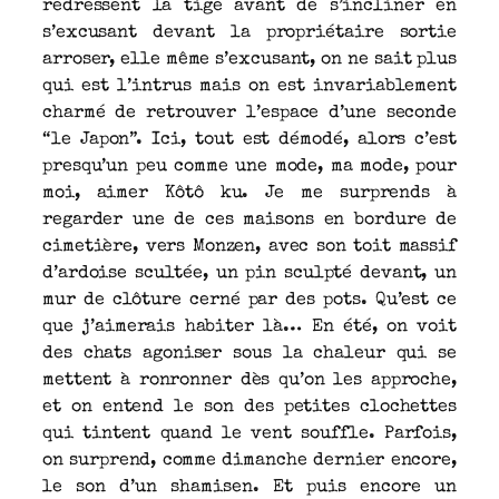
redressent la tige avant de s’incliner en
s’excusant devant la propriétaire sortie
arroser, elle même s’excusant, on ne sait plus
qui est l’intrus mais on est invariablement
charmé de retrouver l’espace d’une seconde
“le Japon”. Ici, tout est démodé, alors c’est
presqu’un peu comme une mode, ma mode, pour
moi, aimer Kôtô ku. Je me surprends à
regarder une de ces maisons en bordure de
cimetière, vers Monzen, avec son toit massif
d’ardoise scultée, un pin sculpté devant, un
mur de clôture cerné par des pots. Qu’est ce
que j’aimerais habiter là… En été, on voit
des chats agoniser sous la chaleur qui se
mettent à ronronner dès qu’on les approche,
et on entend le son des petites clochettes
qui tintent quand le vent souffle. Parfois,
on surprend, comme dimanche dernier encore,
le son d’un shamisen. Et puis encore un