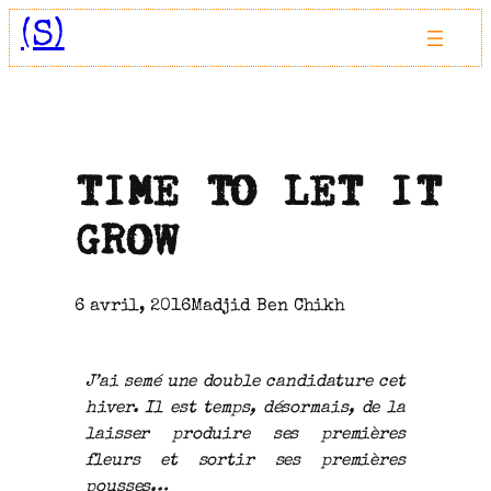
Aller
(S)
au
contenu
TIME TO LET IT
GROW
6 avril, 2016
Madjid Ben Chikh
J’ai semé une double candidature cet
hiver. Il est temps, désormais, de la
laisser produire ses premières
fleurs et sortir ses premières
pousses…