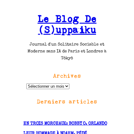
Le Blog De
(S)uppaiku
Journal d'un Solitaire Sociable et
Moderne sans IA de Paris et Londres à
Tôkyô
Archives
A
r
Derniers articles
c
h
i
v
EN TROIS MORCEAUX: BOBBY O. ORLANDO
e
LEUR HOMMAGE À NOAHM, PÉDÉ