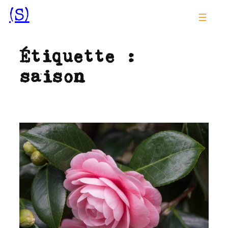
Aller
(S)
au
contenu
Étiquette :
saison