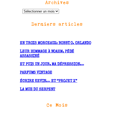
Archives
A
r
Derniers articles
c
h
i
v
EN TROIS MORCEAUX: BOBBY O. ORLANDO
e
LEUR HOMMAGE À NOAHM, PÉDÉ
s
ASSASSINÉ
ET PUIS UN JOUR, MA DÉPRESSION…
PARFUMS VINTAGE
ÉCRIRE KEVIN… ET “PROJET X”
LA MUE DU SERPENT
Ce Mois