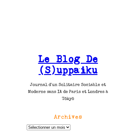
Le Blog De
(S)uppaiku
Journal d'un Solitaire Sociable et
Moderne sans IA de Paris et Londres à
Tôkyô
Archives
A
r