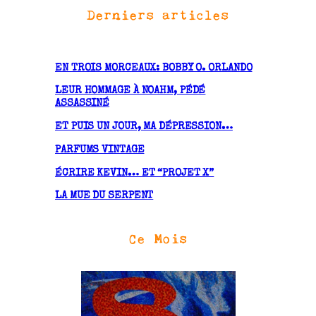
Derniers articles
c
h
i
v
EN TROIS MORCEAUX: BOBBY O. ORLANDO
e
LEUR HOMMAGE À NOAHM, PÉDÉ
s
ASSASSINÉ
ET PUIS UN JOUR, MA DÉPRESSION…
PARFUMS VINTAGE
ÉCRIRE KEVIN… ET “PROJET X”
LA MUE DU SERPENT
Ce Mois