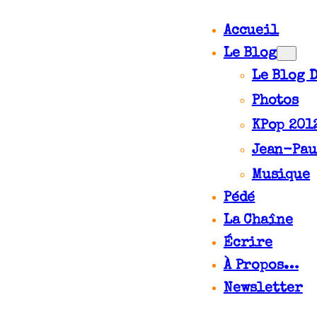
Accueil
Le Blog
Le Blog 
Photos
KPop 201
Jean-Pau
Musique
Pédé
La Chaîne
Écrire
À Propos…
Newsletter