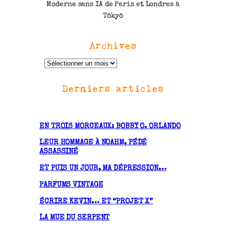
Moderne sans IA de Paris et Londres à
Tôkyô
Archives
A
r
Derniers articles
c
h
i
v
EN TROIS MORCEAUX: BOBBY O. ORLANDO
e
LEUR HOMMAGE À NOAHM, PÉDÉ
s
ASSASSINÉ
ET PUIS UN JOUR, MA DÉPRESSION…
PARFUMS VINTAGE
ÉCRIRE KEVIN… ET “PROJET X”
LA MUE DU SERPENT