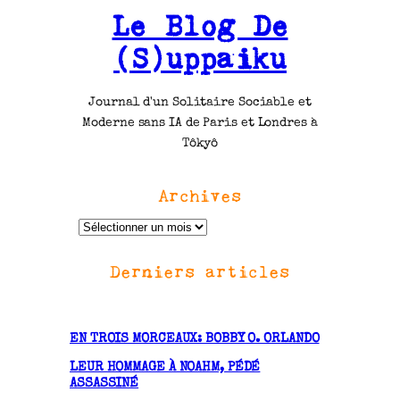
Le Blog De
(S)uppaiku
Journal d'un Solitaire Sociable et
Moderne sans IA de Paris et Londres à
Tôkyô
Archives
A
r
Derniers articles
c
h
i
v
EN TROIS MORCEAUX: BOBBY O. ORLANDO
e
LEUR HOMMAGE À NOAHM, PÉDÉ
s
ASSASSINÉ