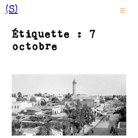
Aller
(S)
au
contenu
Étiquette :
7
octobre