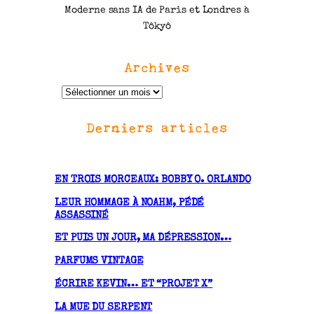
Moderne sans IA de Paris et Londres à
Tôkyô
Archives
A
r
Derniers articles
c
h
i
v
EN TROIS MORCEAUX: BOBBY O. ORLANDO
e
LEUR HOMMAGE À NOAHM, PÉDÉ
s
ASSASSINÉ
ET PUIS UN JOUR, MA DÉPRESSION…
PARFUMS VINTAGE
ÉCRIRE KEVIN… ET “PROJET X”
LA MUE DU SERPENT