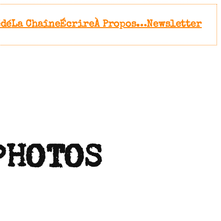
édé
La Chaîne
Écrire
À Propos…
Newsletter
PHOTOS