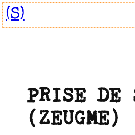
Aller
(S)
au
contenu
PRISE DE 
(ZEUGME)