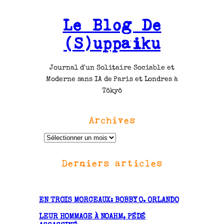
Le Blog De
(S)uppaiku
Journal d'un Solitaire Sociable et
Moderne sans IA de Paris et Londres à
Tôkyô
Archives
A
r
Derniers articles
c
h
i
v
EN TROIS MORCEAUX: BOBBY O. ORLANDO
e
LEUR HOMMAGE À NOAHM, PÉDÉ
s