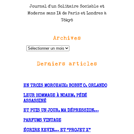
Journal d'un Solitaire Sociable et
Moderne sans IA de Paris et Londres à
Tôkyô
Archives
A
r
Derniers articles
c
h
i
v
EN TROIS MORCEAUX: BOBBY O. ORLANDO
e
LEUR HOMMAGE À NOAHM, PÉDÉ
s
ASSASSINÉ
ET PUIS UN JOUR, MA DÉPRESSION…
PARFUMS VINTAGE
ÉCRIRE KEVIN… ET “PROJET X”