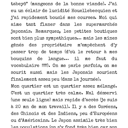
tabeyô” (mangeons de la bonne viande). J’ai
eu un éclair de lucidité Houellebecquien et
j’ai rapidement bouclé mes courses. Moi qui
aime tant flaner dans les supermarchés
japonais. Remarquez, les petites boutiques
sont bien plus sympathiques… mais les mînes
gênés des propriétaire m’empêchent d’y
passer trop de temps (d’où le retour à mes
bouquins de langue… il me faut du
vocabulaire !!!!!). On me parle parfois, on me
sourit aussi mais les Japonais sourient
finalement assez peu (dans la journée).
Mon quartier est un quartier assez mélangé.
C’est un quartier très calme. Mal désservi
(une seule ligne) mais rapide d’accès (je suis
à 20 mn de mon travail). Il y a des Coréens,
des Chinois et des Indiens, peu d’Européens
ou d’Américains. Le Japon assimile très bien
les populations (on s’y fond très bien car son