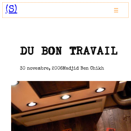
Aller
(S)
au
contenu
DU BON TRAVAIL
30 novembre, 2006
Madjid Ben Chikh