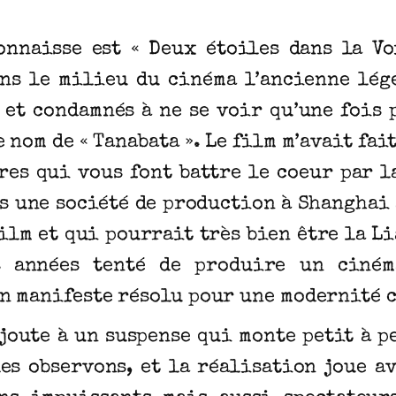
onnaisse est « Deux étoiles dans la V
ans le milieu du cinéma l’ancienne lég
et condamnés à ne se voir qu’une fois p
 nom de « Tanabata ». Le film m’avait fa
vres qui vous font battre le coeur par l
s une société de production à Shanghai 
ilm et qui pourrait très bien être la L
s années tenté de produire un ciném
un manifeste résolu pour une modernité 
joute à un suspense qui monte petit à p
es observons, et la réalisation joue av