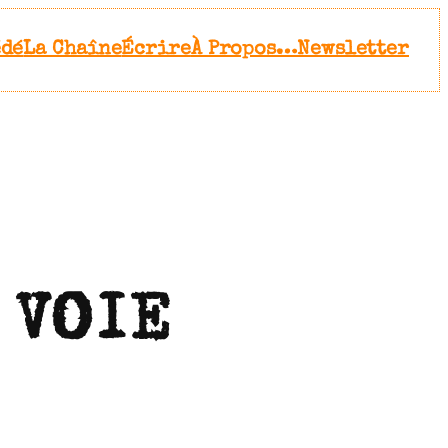
édé
La Chaîne
Écrire
À Propos…
Newsletter
 VOIE