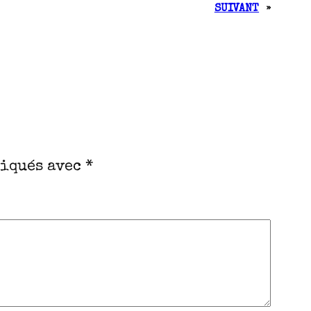
SUIVANT
»
diqués avec
*