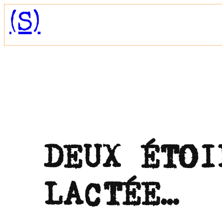
Aller
(S)
au
contenu
DEUX ÉTOI
LACTÉE…