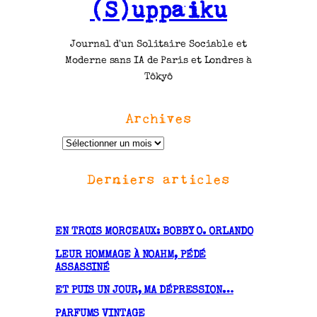
(S)uppaiku
Journal d'un Solitaire Sociable et
Moderne sans IA de Paris et Londres à
Tôkyô
Archives
A
r
Derniers articles
c
h
i
v
EN TROIS MORCEAUX: BOBBY O. ORLANDO
e
LEUR HOMMAGE À NOAHM, PÉDÉ
s
ASSASSINÉ
ET PUIS UN JOUR, MA DÉPRESSION…
PARFUMS VINTAGE