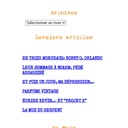
Archives
A
r
Derniers articles
c
h
i
v
EN TROIS MORCEAUX: BOBBY O. ORLANDO
e
LEUR HOMMAGE À NOAHM, PÉDÉ
s
ASSASSINÉ
ET PUIS UN JOUR, MA DÉPRESSION…
PARFUMS VINTAGE
ÉCRIRE KEVIN… ET “PROJET X”
LA MUE DU SERPENT
Ce Mois