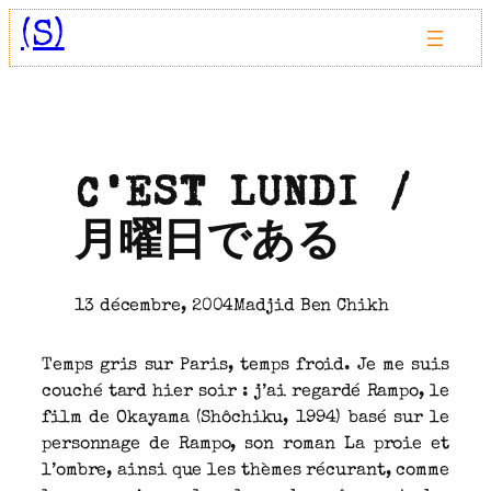
Aller
(S)
au
contenu
C’EST LUNDI /
月曜日である
13 décembre, 2004
Madjid Ben Chikh
Temps gris sur Paris, temps froid. Je me suis
couché tard hier soir : j’ai regardé Rampo, le
film de Okayama (Shôchiku, 1994) basé sur le
personnage de Rampo, son roman La proie et
l’ombre, ainsi que les thèmes récurant, comme