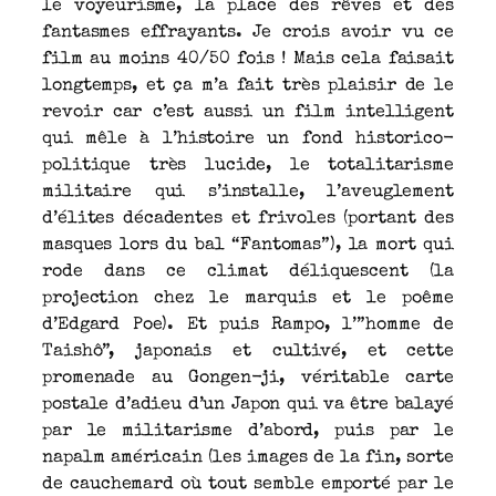
le voyeurisme, la place des rêves et des
fantasmes effrayants. Je crois avoir vu ce
film au moins 40/50 fois ! Mais cela faisait
longtemps, et ça m’a fait très plaisir de le
revoir car c’est aussi un film intelligent
qui mêle à l’histoire un fond historico-
politique très lucide, le totalitarisme
militaire qui s’installe, l’aveuglement
d’élites décadentes et frivoles (portant des
masques lors du bal “Fantomas”), la mort qui
rode dans ce climat déliquescent (la
projection chez le marquis et le poême
d’Edgard Poe). Et puis Rampo, l’”homme de
Taishô”, japonais et cultivé, et cette
promenade au Gongen-ji, véritable carte
postale d’adieu d’un Japon qui va être balayé
par le militarisme d’abord, puis par le
napalm américain (les images de la fin, sorte
de cauchemard où tout semble emporté par le