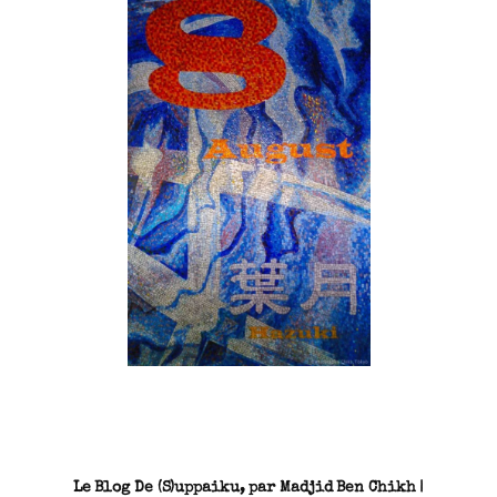
SN3J0011
Le Blog De (S)uppaiku, par Madjid Ben Chikh |