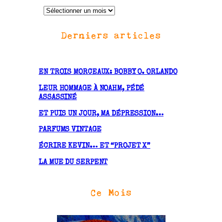
A
r
Derniers articles
c
h
i
v
EN TROIS MORCEAUX: BOBBY O. ORLANDO
e
LEUR HOMMAGE À NOAHM, PÉDÉ
s
ASSASSINÉ
ET PUIS UN JOUR, MA DÉPRESSION…
PARFUMS VINTAGE
ÉCRIRE KEVIN… ET “PROJET X”
LA MUE DU SERPENT
Ce Mois