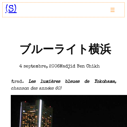
Aller
(S)
au
contenu
ブルーライト横浜
4 septembre, 2006
Madjid Ben Chikh
(
trad
.
Les lumières bleues de Yokohama
,
chanson des années 60)