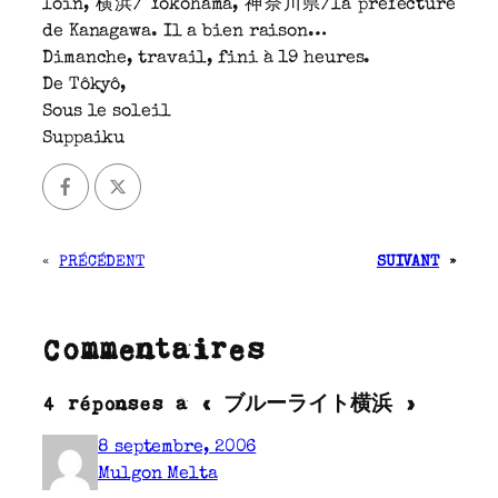
loin, 横浜/ Yokohama, 神奈川県/la préfecture
de Kanagawa. Il a bien raison…
Dimanche, travail, fini à 19 heures.
De Tôkyô,
Sous le soleil
Suppaiku
«
PRÉCÉDENT
SUIVANT
»
Commentaires
4 réponses à « ブルーライト横浜 »
8 septembre, 2006
Mulgon Melta