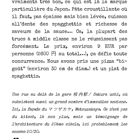
vraiments très bon, ce qui est là la marque
particulière du Japon. Pâte croustillante où
il faut, pas épaisse mais bien lévée, cuisson
all’dente des spagghettis et richesse de
saveurs de la sauce… Ca, la plupart des
trucs à middle classe ne le réussissent pas
forcément. Le prix, environ 9 EUR par
personne (2600 円 au total…), ça défie toute
concurrence. Nous avons pris une pizza “bi-
goût” (environ 30 cm de diam.) et un plat de
spaghettis.
Une rue au delà de la gare 桜内駅/ Sakura uchi, où
subsistent aussi un grand nombre d’immeubles anciens.
Ici, la façade du マツザカヤ, Matsuzakaya. Ce n’est pas
du kitsch, là non plus, mais un témoignage de
l’architecture du 20ème siècle, ici probablement les
années 20/30.