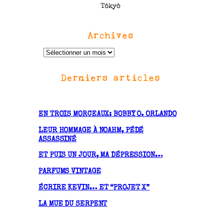
Tôkyô
Archives
A
r
Derniers articles
c
h
i
v
EN TROIS MORCEAUX: BOBBY O. ORLANDO
e
LEUR HOMMAGE À NOAHM, PÉDÉ
s
ASSASSINÉ
ET PUIS UN JOUR, MA DÉPRESSION…
PARFUMS VINTAGE
ÉCRIRE KEVIN… ET “PROJET X”
LA MUE DU SERPENT