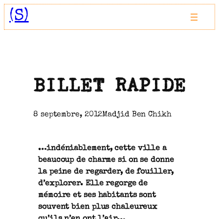
Aller
(S)
au
contenu
BILLET RAPIDE
8 septembre, 2012
Madjid Ben Chikh
…indéniablement, cette ville a
beaucoup de charme si on se donne
la peine de regarder, de fouiller,
d’explorer. Elle regorge de
mémoire et ses habitants sont
souvent bien plus chaleureux