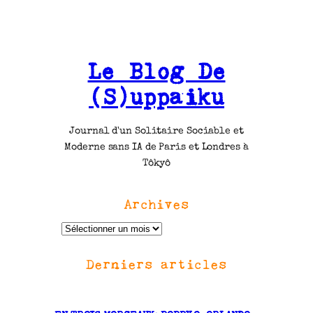
Le Blog De
(S)uppaiku
Journal d'un Solitaire Sociable et
Moderne sans IA de Paris et Londres à
Tôkyô
Archives
A
r
Derniers articles
c
h
i
v