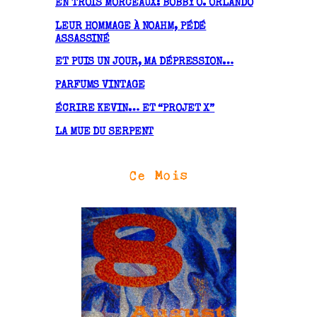
EN TROIS MORCEAUX: BOBBY O. ORLANDO
e
LEUR HOMMAGE À NOAHM, PÉDÉ
s
ASSASSINÉ
ET PUIS UN JOUR, MA DÉPRESSION…
PARFUMS VINTAGE
ÉCRIRE KEVIN… ET “PROJET X”
LA MUE DU SERPENT
Ce Mois