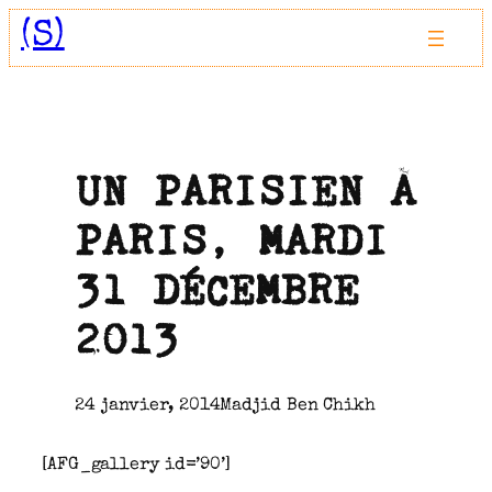
Aller
(S)
au
contenu
UN PARISIEN À
PARIS, MARDI
31 DÉCEMBRE
2013
24 janvier, 2014
Madjid Ben Chikh
[AFG_gallery id=’90’]