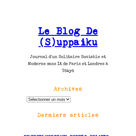
Le Blog De
(S)uppaiku
Journal d'un Solitaire Sociable et
Moderne sans IA de Paris et Londres à
Tôkyô
Archives
A
r
Derniers articles
c
h
i
v