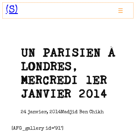
Aller
(S)
au
contenu
UN PARISIEN À
LONDRES,
MERCREDI 1ER
JANVIER 2014
24 janvier, 2014
Madjid Ben Chikh
[AFG_gallery id=’91’]