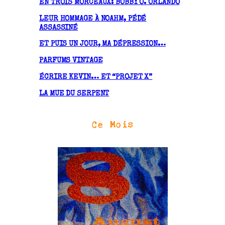
EN TROIS MORCEAUX: BOBBY O. ORLANDO
e
LEUR HOMMAGE À NOAHM, PÉDÉ
s
ASSASSINÉ
ET PUIS UN JOUR, MA DÉPRESSION…
PARFUMS VINTAGE
ÉCRIRE KEVIN… ET “PROJET X”
LA MUE DU SERPENT
Ce Mois