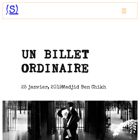
Aller
(S)
au
contenu
UN BILLET
ORDINAIRE
25 janvier, 2019
Madjid Ben Chikh