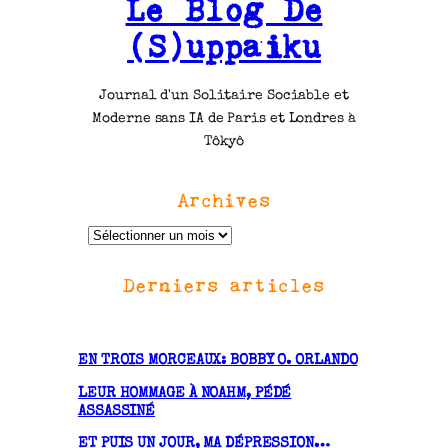
Le Blog De
(S)uppaiku
Journal d'un Solitaire Sociable et
Moderne sans IA de Paris et Londres à
Tôkyô
Archives
A
r
Derniers articles
c
h
i
v
EN TROIS MORCEAUX: BOBBY O. ORLANDO
e
LEUR HOMMAGE À NOAHM, PÉDÉ
s
ASSASSINÉ
ET PUIS UN JOUR, MA DÉPRESSION…