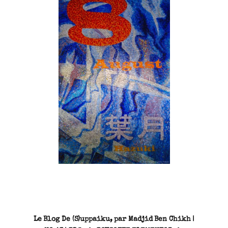
SN3J0011
Le Blog De (S)uppaiku, par Madjid Ben Chikh |