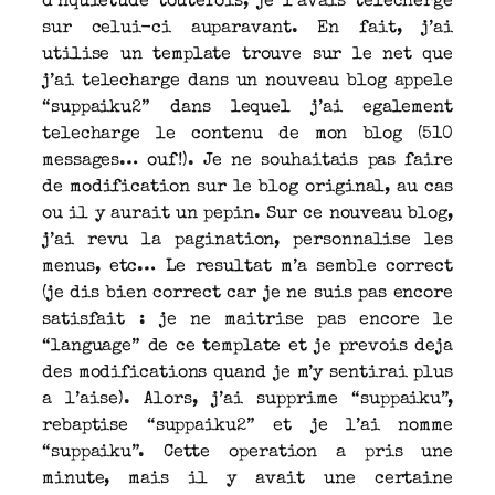
d’nquietude toutefois, je l’avais telecherge
sur celui-ci auparavant. En fait, j’ai
utilise un template trouve sur le net que
j’ai telecharge dans un nouveau blog appele
“suppaiku2” dans lequel j’ai egalement
telecharge le contenu de mon blog (510
messages… ouf!). Je ne souhaitais pas faire
de modification sur le blog original, au cas
ou il y aurait un pepin. Sur ce nouveau blog,
j’ai revu la pagination, personnalise les
menus, etc… Le resultat m’a semble correct
(je dis bien correct car je ne suis pas encore
satisfait : je ne maitrise pas encore le
“language” de ce template et je prevois deja
des modifications quand je m’y sentirai plus
a l’aise). Alors, j’ai supprime “suppaiku”,
rebaptise “suppaiku2” et je l’ai nomme
“suppaiku”. Cette operation a pris une
minute, mais il y avait une certaine