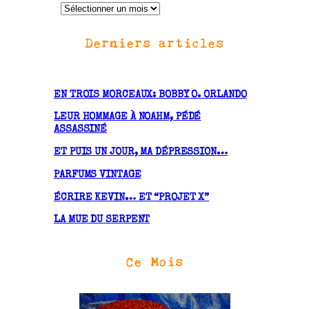
A
r
Derniers articles
c
h
i
v
EN TROIS MORCEAUX: BOBBY O. ORLANDO
e
LEUR HOMMAGE À NOAHM, PÉDÉ
s
ASSASSINÉ
ET PUIS UN JOUR, MA DÉPRESSION…
PARFUMS VINTAGE
ÉCRIRE KEVIN… ET “PROJET X”
LA MUE DU SERPENT
Ce Mois