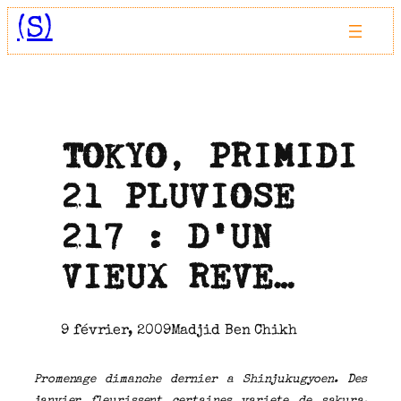
Aller
(S)
au
contenu
TOKYO, PRIMIDI
21 PLUVIOSE
217 : D’UN
VIEUX REVE…
9 février, 2009
Madjid Ben Chikh
Promenage dimanche dernier a Shinjukugyoen. Des