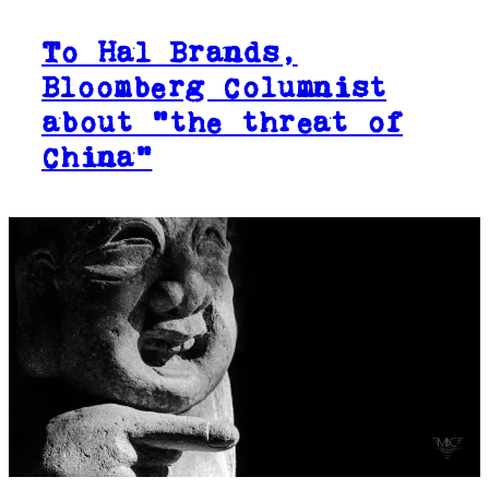
To Hal Brands,
Bloomberg Columnist
about “the threat of
China”