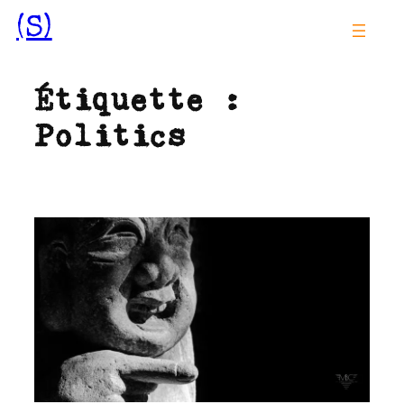
Aller
(S)
au
contenu
Étiquette :
Politics