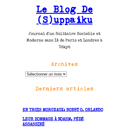
Le Blog De
(S)uppaiku
Journal d'un Solitaire Sociable et
Moderne sans IA de Paris et Londres à
Tôkyô
Archives
A
r
Derniers articles
c
h
i
v
EN TROIS MORCEAUX: BOBBY O. ORLANDO
e
LEUR HOMMAGE À NOAHM, PÉDÉ
s
ASSASSINÉ