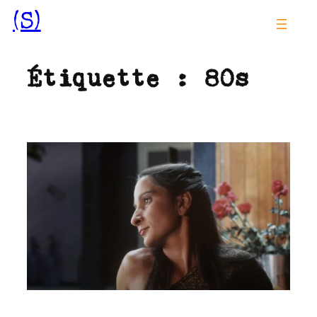
Aller
(S)
au
contenu
Étiquette :
80s