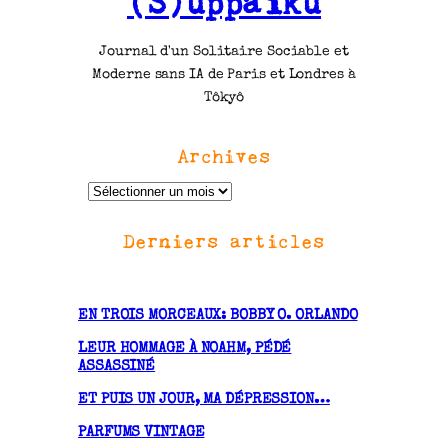
(S)uppaiku
Journal d'un Solitaire Sociable et
Moderne sans IA de Paris et Londres à
Tôkyô
Archives
A
r
Derniers articles
c
h
i
v
EN TROIS MORCEAUX: BOBBY O. ORLANDO
e
LEUR HOMMAGE À NOAHM, PÉDÉ
s
ASSASSINÉ
ET PUIS UN JOUR, MA DÉPRESSION…
PARFUMS VINTAGE